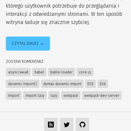
którego użytkownik potrzebuje do przeglądania i
interakcji z odwiedzanymi stronami. W ten sposób
witryna ładuje się znacznie szybciej.
CZYTAJ DALEJ
ZOSTAW KOMENTARZ
async/await
babel
bable-loader
core-js
dynamic import()
dyntax dynamic import
ES5
ES6
Import
import lazy
lazy
webpack
webpack-dev-server