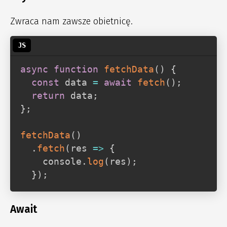
Zwraca nam zawsze obietnicę.
async
function
fetchData
(
)
{
const
 data 
=
await
fetch
(
)
;
return
 data
;
}
;
fetchData
(
)
.
fetch
(
res
=>
{
    console
.
log
(
res
)
;
}
)
;
Await