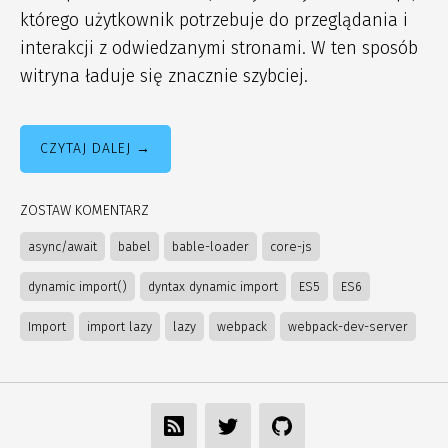
którego użytkownik potrzebuje do przeglądania i
interakcji z odwiedzanymi stronami. W ten sposób
witryna ładuje się znacznie szybciej.
CZYTAJ DALEJ
ZOSTAW KOMENTARZ
async/await
babel
bable-loader
core-js
dynamic import()
dyntax dynamic import
ES5
ES6
Import
import lazy
lazy
webpack
webpack-dev-server