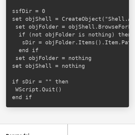
ssfDir = 0

set objShell = CreateObject("Shell.Ap
 set objFolder = objShell.BrowseForFo
  if (not objFolder is nothing) then

   sDir = objFolder.Items().Item.Path

  end if

 set objFolder = nothing

set objShell = nothing

if sDir = "" then

 WScript.Quit()

end if