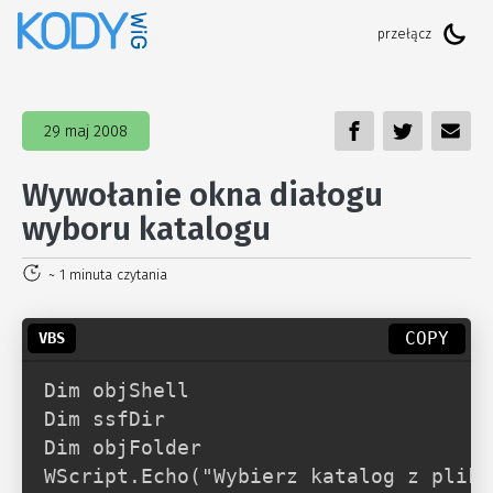
29 maj 2008
Wywołanie okna diałogu
wyboru katalogu
~ 1 minuta czytania
COPY
Dim objShell

Dim ssfDir

Dim objFolder

WScript.Echo("Wybierz katalog z plika