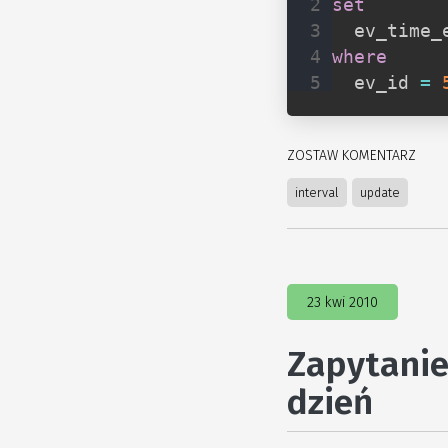
set
  ev_time_
where
  ev_id 
=
ZOSTAW KOMENTARZ
interval
update
23 kwi 2010
Zapytanie
dzień