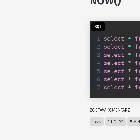
NOW()
select
*
f
select
*
f
select
*
f
select
*
f
select
*
f
select
*
f
select
*
f
ZOSTAW KOMENTARZ
1 day
3 HOURS
5 MI