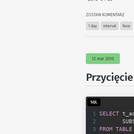
ZOSTAW KOMENTARZ
1 day
interval
Now
12 mar 2010
Przycięci
SELECT
 t_a
       SUB
FROM
TABLE