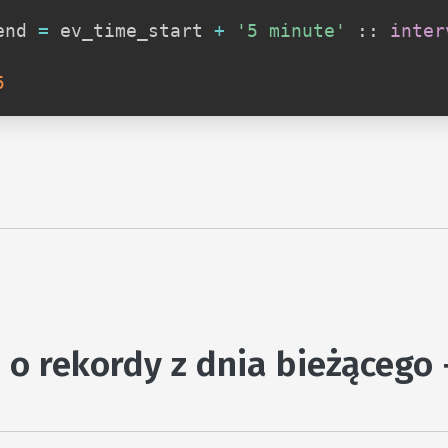
end 
=
 ev_time_start 
+
'5 minute'
 :: 
inter
5
 o rekordy z dnia bieżącego 