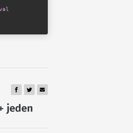
val
+ jeden