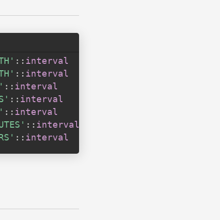
TH'
::
interval
TH'
::
interval
'
::
interval
S'
::
interval
'
::
interval
UTES'
::
interval
RS'
::
interval