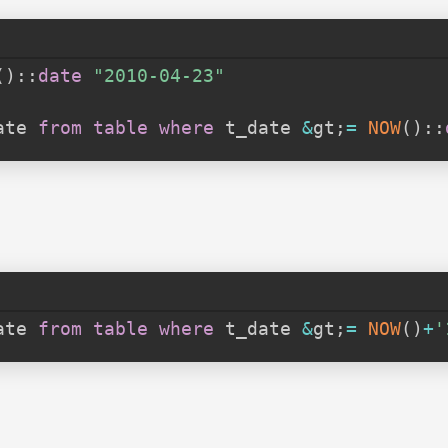
(
)
::
date
"2010-04-23"
ate 
from
table
where
 t_date 
&
gt
;
=
NOW
(
)
::
ate 
from
table
where
 t_date 
&
gt
;
=
NOW
(
)
+
'