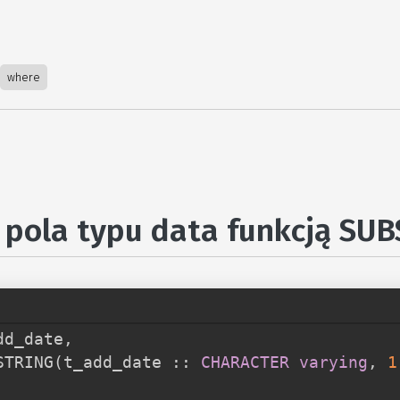
where
e pola typu data funkcją SU
dd_date
,
STRING
(
t_add_date :: 
CHARACTER
varying
,
1