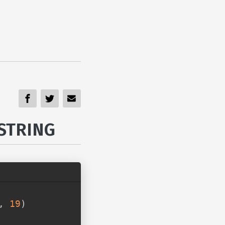
BSTRING
,
19
)