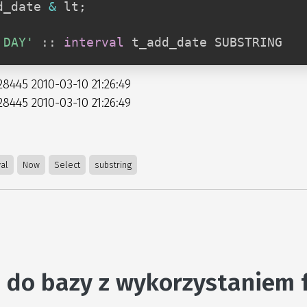
d_date 
&
 lt
;
 DAY'
 :: 
interval
 t_add_date SUBSTRING
28445 2010-03-10 21:26:49
28445 2010-03-10 21:26:49
val
Now
Select
substring
 do bazy z wykorzystaniem f