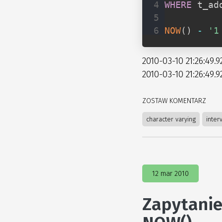
WHERE
 t_ad
NOW
(
)
-
'1
2010-03-10 21:26:49.9
2010-03-10 21:26:49.9
ZOSTAW KOMENTARZ
character varying
inter
12 mar 2010
Zapytanie