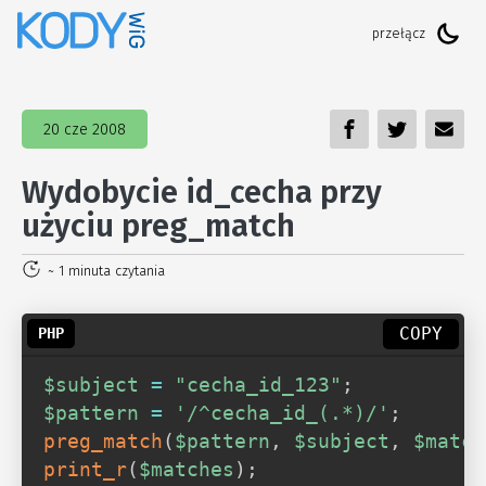
20 cze 2008
Wydobycie id_cecha przy
użyciu preg_match
~ 1 minuta czytania
COPY
$subject
=
"cecha_id_123"
;
$pattern
=
'/^cecha_id_(.*)/'
;
preg_match
(
$pattern
,
$subject
,
$match
print_r
(
$matches
)
;