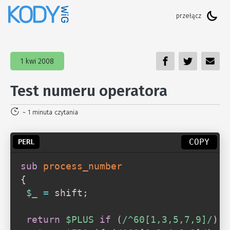
1 kwi 2008
Test numeru operatora
~ 1 minuta czytania
COPY
sub
 process_number
{
$_
=
 shift
;
return
$PLUS
if
(
/^60[1,3,5,7,9]/
)
;