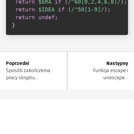
return
$ERA
if
(
/^60[0,2,4,6,8]/
)
;
return
$IDEA
if
(
/^50[1-9]/
)
;
return
undef
;
}
Poprzedni
Następny
Sposób zakończenia
Funkcja escape i
pracy skryptu…
unescape…