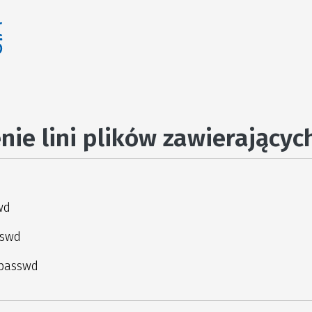
ie lini plików zawierających 
wd
sswd
/passwd