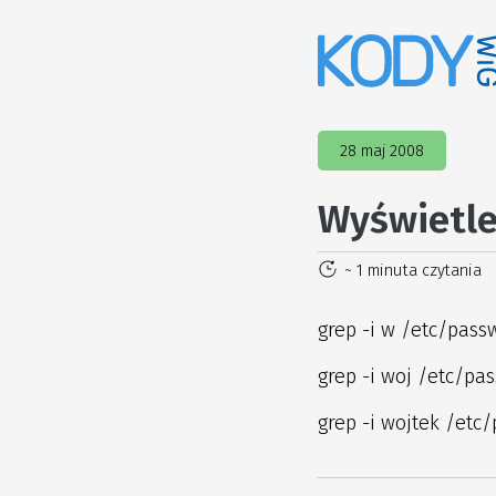
28 maj 2008
Wyświetlen
~ 1 minuta czytania
grep -i w /etc/pass
grep -i woj /etc/pa
grep -i wojtek /etc