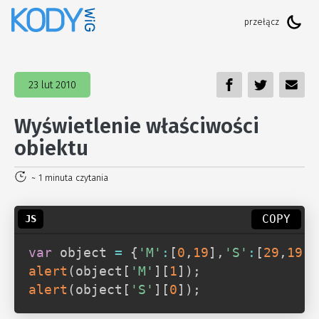
23 lut 2010
Wyświetlenie właściwości
obiektu
~ 1 minuta czytania
COPY
var
 object 
=
{
'M'
:
[
0
,
19
]
,
'S'
:
[
29
,
19
]
,
alert
(
object
[
'M'
]
[
1
]
)
;
alert
(
object
[
'S'
]
[
0
]
)
;