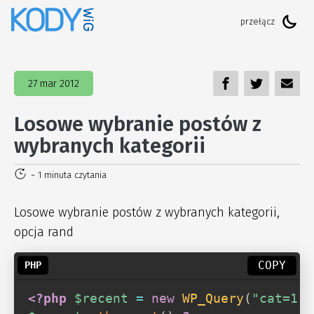
27 mar 2012
Losowe wybranie postów z
wybranych kategorii
~ 1 minuta czytania
Losowe wybranie postów z wybranych kategorii,
opcja rand
COPY
<?php
$recent
=
new
WP_Query
(
"cat=1,2