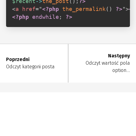
$recent
->
the_post
(
)
;
?>
<
a
href
=
"
<?php
the_permalink
(
)
?>
"
>
<?
<?php
endwhile
;
?>
Następny
Poprzedni
Odczyt wartość pola
Odczyt kategorii posta
option…