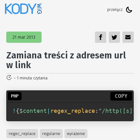
21 mar 2013
Zamiana treści z adresem url
w link
~ 1 minuta czytania
COPY
!
{
$content
|
regex_replace
:
"/http([s]?)
regec_replace
regularne
wyrażenie