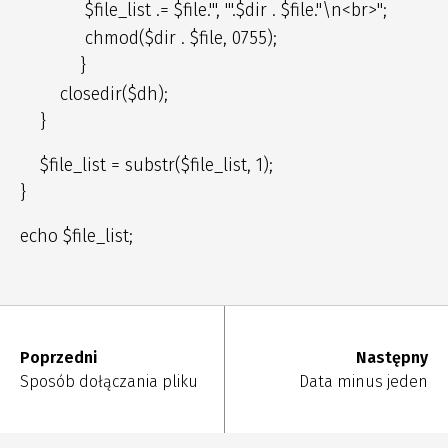
$file_list .= $file."', '".$dir . $file."\n<br>";
chmod($dir . $file, 0755);
}
closedir($dh);
}
$file_list = substr($file_list, 1);
}
echo $file_list;
Poprzedni
Następny
Sposób dołączania pliku
Data minus jeden