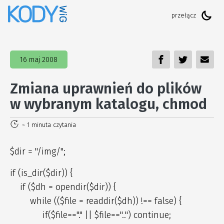
16 maj 2008
Zmiana uprawnień do plików
w wybranym katalogu, chmod
~ 1 minuta czytania
$dir = "/img/";
if (is_dir($dir)) {
if ($dh = opendir($dir)) {
while (($file = readdir($dh)) !== false) {
if($file=="." || $file=="..") continue;