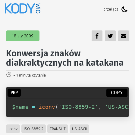
18 sty 2009
Konwersja znaków
diakraktycznych na katakana
~ 1 minuta czytania
COPY
$name
=
iconv
(
'ISO-8859-2'
,
'US-ASCII
iconv
ISO-8859-2
TRANSLIT
US-ASCII